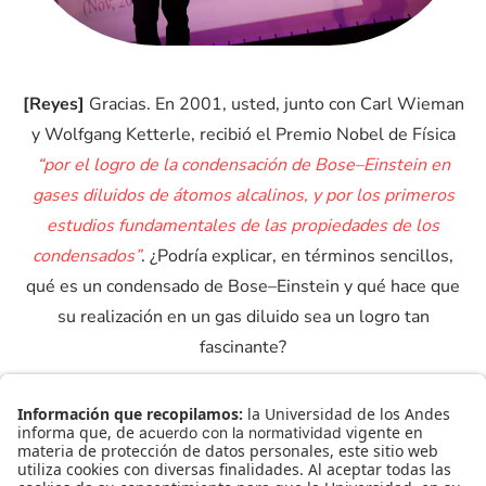
[Reyes]
Gracias. En 2001, usted, junto con Carl Wieman
y Wolfgang Ketterle, recibió el Premio Nobel de Física
“por el logro de la condensación de Bose–Einstein en
gases diluidos de átomos alcalinos, y por los primeros
estudios fundamentales de las propiedades de los
condensados”
. ¿Podría explicar, en términos sencillos,
qué es un condensado de Bose–Einstein y qué hace que
su realización en un gas diluido sea un logro tan
fascinante?
[Cornell]
Bueno, sabemos que hay dos formas de pensar
el mundo físico: la imagen clásica y la imagen cuántica. En
la imagen clásica los átomos y todo lo demás se mueven