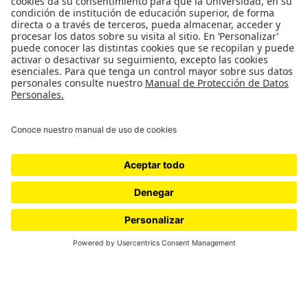
un poco como pelotas de golf o bolas de billar sobre una
mesa. En la imagen cuántica, en cambio, se comportan
más como ondas. A medida que uno entra en el régimen
de lo muy, muy pequeño, el régimen cuántico se vuelve
más importante. Lo que es menos conocido es que, al
entrar en el régimen de lo muy frío, el comportamiento
cuántico también se vuelve más relevante. Y cuando uno
enfría más y más, los átomos se comportan cada vez más
como ondas y menos como partículas. Cuando se llega a
temperaturas muy bajas, la onda de un átomo empieza a
superponerse con la de otro, y puede darse una llamada
transición de fase: una conversión repentina de un estado
de la materia a otro. En esa fase de temperatura muy baja,
una gran fracción de los átomos participa en una misma
onda. Y esa onda es lo que llamamos el condensado de
Bose–Einstein.