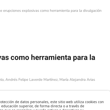
e erupciones explosivas como herramienta para la divulgación
vas como herramienta para la
lo, Andrés Felipe Laverde Martínez, María Alejandra Arias
 la divulgación de procesos naturales peligrosos, como
es de Geociencias de la Universidad de los Andes
z de simular estos fenómenos. El modelo ha sido una