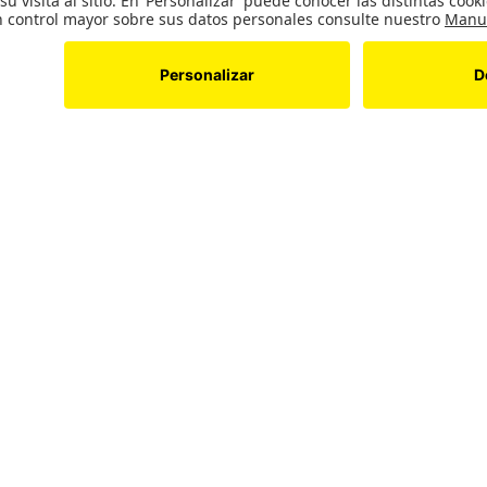
herramienta en espacios de divulgación y ha mejorado la
interés en las erupciones explosivas y sus fenómenos.
Descargar en PDF
Otros artículos de la Edición 26
Sostenibilidad y Medio Ambiente
Sostenibilidad y Medi
Es el hidrógeno (H2) un gas tan
Futuro energético