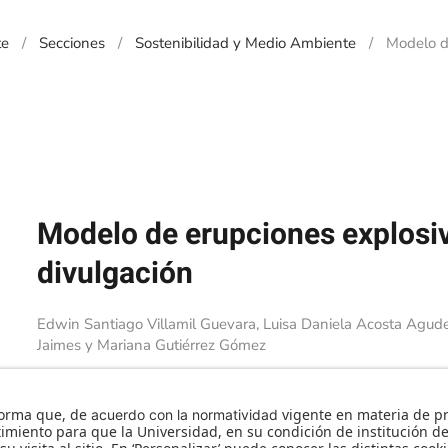
te
Secciones
Sostenibilidad y Medio Ambiente
Modelo d
Modelo de erupciones explosi
divulgación
Edwin Santiago Villamil Guevara, Luisa Daniela Acosta Agude
Jaimes y Mariana Gutiérrez Gómez
Los geocientíficos tienen la responsabilidad de optimizar
las erupciones volcánicas explosivas. Por eso, estudiant
diseñaron un modelo análogo de fácil construcción, capa