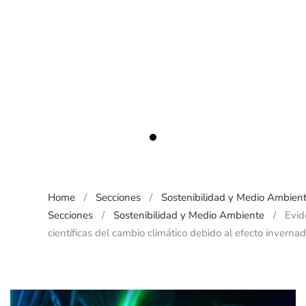
Evidencias científicas del cam
Home
Secciones
Sostenibilidad y Medio Ambien
Secciones
Sostenibilidad y Medio Ambiente
Evid
científicas del cambio climático debido al efecto inverna