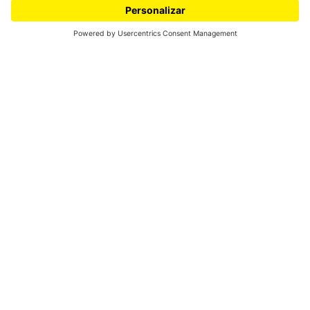
Evidencias científicas del cambio
climático debido al efecto
invernadero
Juan Carlos Sanabria, Profesor titular, Departamento de Física
Universidad de los Andes
Las evidencias científicas del cambio climático que
estamos experimentando son irrefutables: desde finales