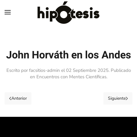
Skip to main content
John Horváth en los Andes
Escrito por facsitios-admin el
02 Septiembre 2025
. Publicado
en
Encuentros con Mentes Científicas
.
Anterior
Siguiente