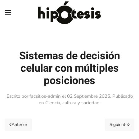
Skip to main content
Sistemas de decisión
celular con múltiples
posiciones
Escrito por facsitios-admin el
02 Septiembre 2025
. Publicado
en
Ciencia, cultura y sociedad
.
Anterior
Siguiente