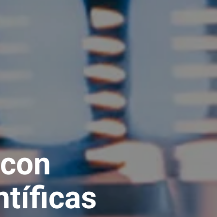
 con
tíficas