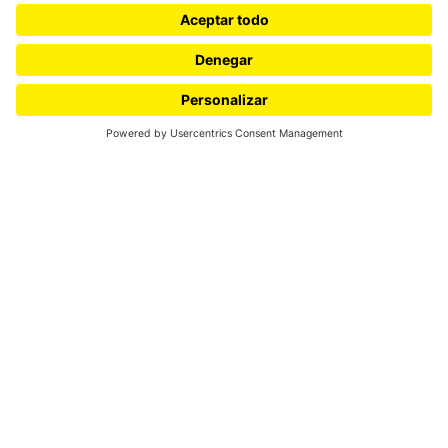
La travesía de un grano de arena: la
reconstrucción de una historia
climática
Isabela Mantilla Mora
En el mundo ocurren millones de travesías, pero rara vez
reflexionamos sobre una que solemos pasar por alto y
que ha tomado largo tiempo: la de un grano de arena.