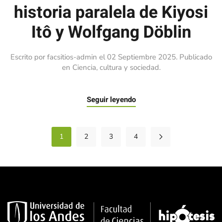
historia paralela de Kiyosi
Itô y Wolfgang Döblin
Escrito por facsitios-admin el
02 Septiembre 2025
. Publicado
en
Ciencia, cultura y sociedad
.
Seguir leyendo
1
2
3
4