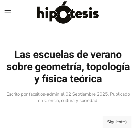
Skip to main content
Las escuelas de verano
sobre geometría, topología
y física teórica
Escrito por facsitios-admin el
02 Septiembre 2025
. Publicado
en
Ciencia, cultura y sociedad
.
Siguiente