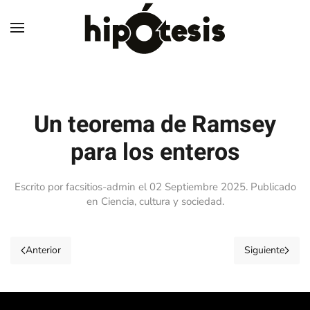
Skip to main content
Un teorema de Ramsey
para los enteros
Escrito por facsitios-admin el
02 Septiembre 2025
. Publicado
en
Ciencia, cultura y sociedad
.
Anterior
Siguiente