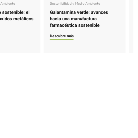
o Ambiente
Sostenibilidad y Medio Ambiente
S
 sostenible: el
Galantamina verde: avances
C
óxidos metálicos
hacia una manufactura
c
farmacéutica sostenible
m
t
Descubre más
D