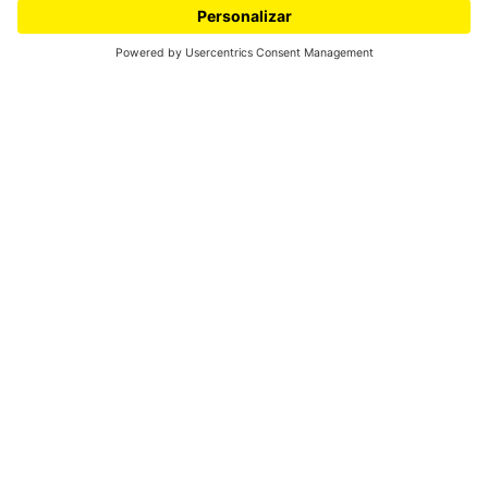
Evidencias científicas del cambio
climático debido al efecto
invernadero
Juan Carlos Sanabria, Profesor titular, Departamento de Física
Universidad de los Andes
Las evidencias científicas del cambio climático que
estamos experimentando son irrefutables: desde finales