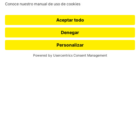
En Memoria del profesor Hernando
José Echeverri
Luis Jorge Ferro, Profesor del Departamento de Matemáticas,
Universidad de los Andes
El profesor Hernando José Echeverri, ilustre educador en